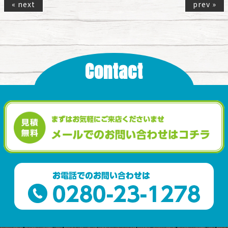
« next
prev »
Contact