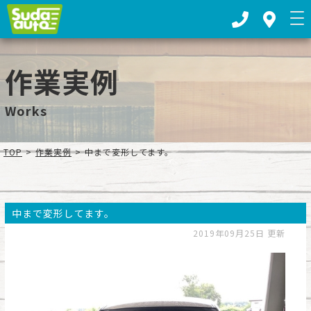
お車の板金塗装・車検整備ならスダオートへ｜下都賀郡野木町
作業実例
Works
TOP
>
作業実例
>
中まで変形してます。
中まで変形してます。
2019年09月25日 更新