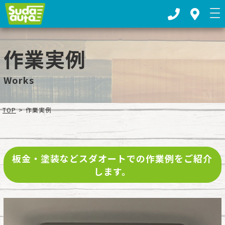
お車の板金塗装・車検整備ならスダオートへ｜下都賀郡野木町
作業実例
Works
TOP
>
作業実例
板金・塗装などスダオートでの作業例をご紹介
します。