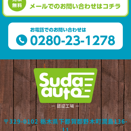
ー 認証工場 ー
〒329-0102 栃木県下都賀郡野木町潤島136-
11