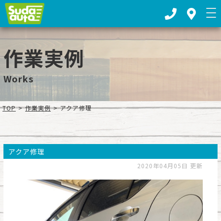
お車の板金塗装・車検整備ならスダオートへ｜下都賀郡野木町
作業実例
Works
TOP
>
作業実例
>
アクア修理
アクア修理
2020年04月05日 更新