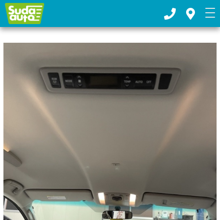
お車の板金塗装・車検整備ならスダオートへ｜下都賀郡野木町
TOP
>
2020年
>
12月