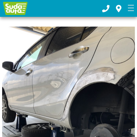
お車の板金塗装・車検整備ならスダオートへ｜下都賀郡野木町
TOP
>
2020年
>
5月